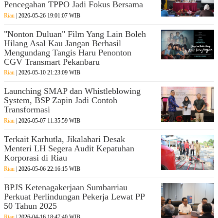
US
Suara
Pencegahan TPPO Jadi Fokus Bersama
Election
Riau
Riau
| 2026-05-26 19:01:07 WIB
2020
Peduli
Info
Info
"Nonton Duluan" Film Yang Lain Boleh
Hulu
Lingkungan
Hilang Asal Kau Jangan Berhasil
Migas
Hidup
Mengundang Tangis Haru Penonton
&
CGV Transmart Pekanbaru
Kehutanan
Riau
| 2026-05-10 21:23:09 WIB
Lensa
Launching SMAP dan Whistleblowing
Suara
System, BSP Zapin Jadi Contoh
Riau
Transformasi
Riau
| 2026-05-07 11:35:59 WIB
JOOM
MELALA
Terkait Karhutla, Jikalahari Desak
Menteri LH Segera Audit Kepatuhan
Korporasi di Riau
INDEKS
BERITA
Riau
| 2026-05-06 22:16:15 WIB
BPJS Ketenagakerjaan Sumbarriau
INDEKS
Perkuat Perlindungan Pekerja Lewat PP
KATA
50 Tahun 2025
BIJAK
Riau
| 2026-04-16 18:47:40 WIB