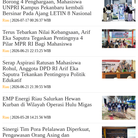
Borong 4 Penghargaan, Mahasiswa
UNPRI Kampus Pekanbaru kembali
KATEGORI
Bersinar Pada Ajang LETIN 8 Nasional
Riau
| 2026-07-17 00:26:37 WIB
Tips
Suara
Kampus
Terus Tebarkan Nilai Kebangsaan, Arif
Riau
Politik
Eka Saputra Tegaskan Pentingnya 4
Pilar MPR RI Bagi Mahasiswa
Ekonomi
Nasional
Riau
| 2026-06-21 22:15:25 WIB
&
Internasional
Bisnis
Serap Aspirasi Ratusan Mahasiswa
HuKrim
Rohul, Anggota DPD RI Arif Eka
Sport
Life
Saputra Tekankan Pentingnya Politik
Style
Edukatif
Riau
| 2026-06-21 21:39:55 WIB
Eco
Teknologi
Wisata
Story
EMP Energi Riau Salurkan Hewan
&
Kurban di Wilayah Operasi Hulu Migas
Kolumnis
Budaya
Advertorial
Riau
| 2026-05-28 14:21:56 WIB
Galeri
Cek
Sinergi Tim Pora Pelalawan Diperkuat,
Foto
Fakta
Pengawasan Orang Asing dan