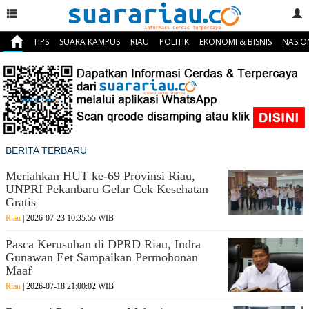
TIPS
SUARA KAMPUS
RIAU
POLITIK
EKONOMI & BISNIS
NASIO
RIAU
BERITA TERBARU
Bengkalis
Dumai
Indragiri
Indragiri
Meriahkan HUT ke-69 Provinsi Riau,
Hilir
Hulu
UNPRI Pekanbaru Gelar Cek Kesehatan
Gratis
Kampar
Kuantan
Singingi
Riau
| 2026-07-23 10:35:55 WIB
Meranti
Pekanbaru
Pasca Kerusuhan di DPRD Riau, Indra
Gunawan Eet Sampaikan Permohonan
Pelalawan
Rokan
Maaf
Hilir
Riau
| 2026-07-18 21:00:02 WIB
Rokan
Siak
Hulu