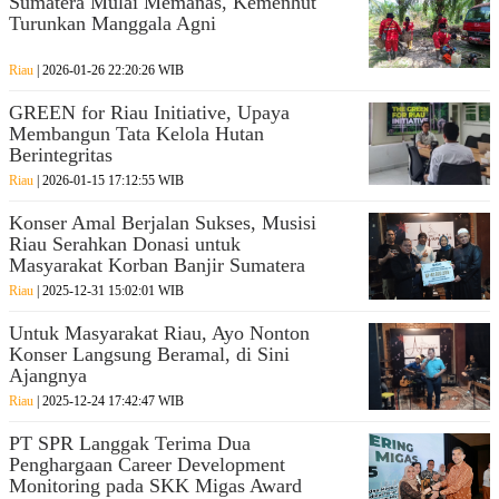
Sumatera Mulai Memanas, Kemenhut
Turunkan Manggala Agni
Riau
| 2026-01-26 22:20:26 WIB
GREEN for Riau Initiative, Upaya
Membangun Tata Kelola Hutan
Berintegritas
Riau
| 2026-01-15 17:12:55 WIB
Konser Amal Berjalan Sukses, Musisi
Riau Serahkan Donasi untuk
Masyarakat Korban Banjir Sumatera
Riau
| 2025-12-31 15:02:01 WIB
Untuk Masyarakat Riau, Ayo Nonton
Konser Langsung Beramal, di Sini
Ajangnya
Riau
| 2025-12-24 17:42:47 WIB
PT SPR Langgak Terima Dua
Penghargaan Career Development
Monitoring pada SKK Migas Award